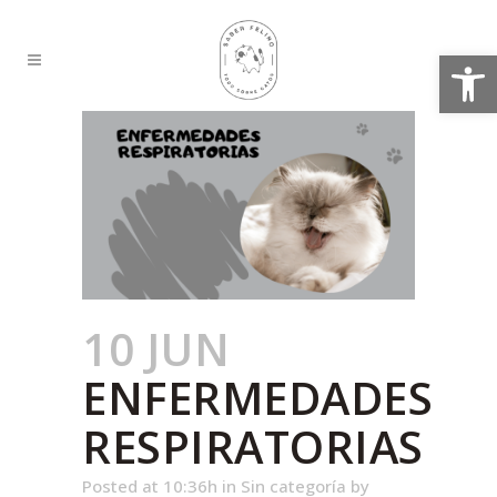
Abrir
10 JUN
ENFERMEDADES
RESPIRATORIAS
Posted at 10:36h
in
Sin categoría
by