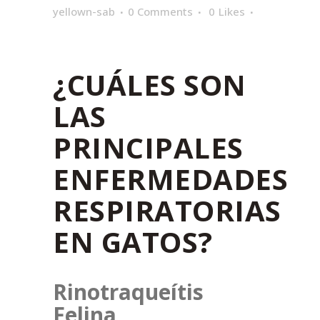
yellown-sab
0 Comments
0
Likes
¿CUÁLES SON
LAS
PRINCIPALES
ENFERMEDADES
RESPIRATORIAS
EN GATOS?
Rinotraqueítis
Felina