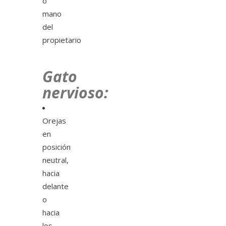
o
mano
del
propietario
Gato
nervioso:
Orejas
en
posición
neutral,
hacia
delante
o
hacia
los